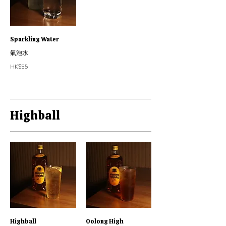
Sparkling Water
氣泡水
HK$55
Highball
Highball
Oolong High