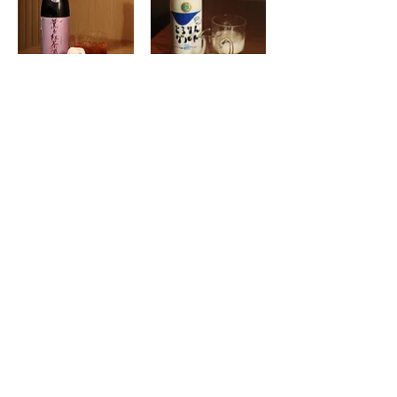
Hakurakusei Earl
Kamikokoro Yogurt
Grey Tea Sake
Liqueur
伯樂星 芳醇 紅茶酒
HK$88
HK$78
Bottle Sake