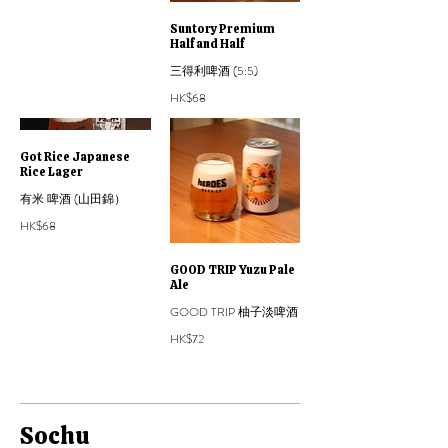
Suntory Premium
Half and Half
三得利啤酒 (5:5)
HK$68
Got Rice Japanese
Rice Lager
有米 啤酒 (山田錦）
HK$68
GOOD TRIP Yuzu Pale
Ale
GOOD TRIP 柚子淡啤酒
HK$72
Sochu