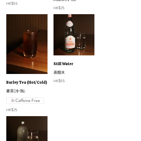
HK$55
HK$25
Still Water
蒸餾水
HK$55
Barley Tea (Hot/Cold)
麥茶(冷/熱)
Caffeine Free
HK$25