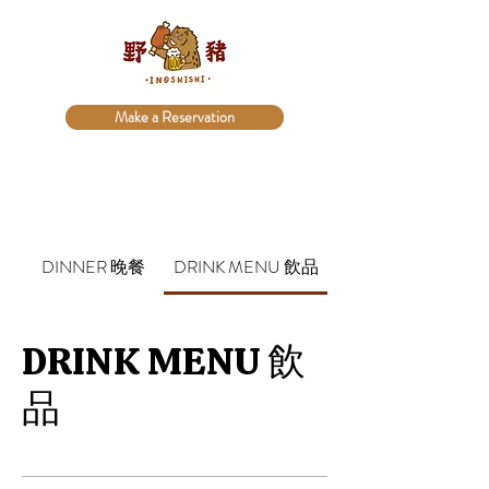
Make a Reservation
DINNER 晚餐
DRINK MENU 飲品
DRINK MENU 飲
品