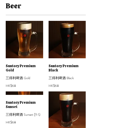
Beer
Suntory Premium
Suntory Premium
Gold
Black
三得利啤酒 Gold
三得利啤酒 Black
HK$68
HK$68
Suntory Premium
Sunset
三得利啤酒 Sunset (9:1)
HK$68