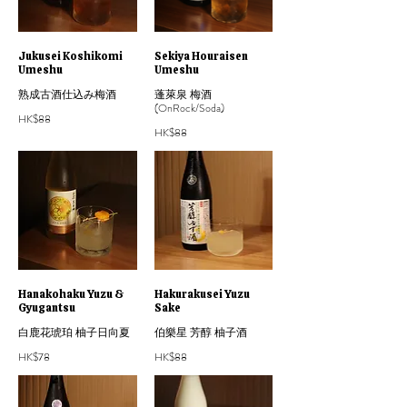
Jukusei Koshikomi
Sekiya Houraisen
Umeshu
Umeshu
熟成古酒仕込み梅酒
蓬萊泉 梅酒
(OnRock/Soda)
HK$88
HK$88
Hanakohaku Yuzu &
Hakurakusei Yuzu
Gyugantsu
Sake
白鹿花琥珀 柚子日向夏
伯樂星 芳醇 柚子酒
HK$78
HK$88