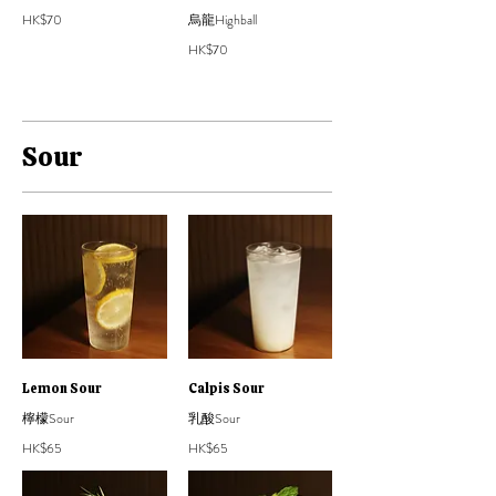
HK$70
烏龍Highball
HK$70
Sour
Lemon Sour
Calpis Sour
檸檬Sour
乳酸Sour
HK$65
HK$65