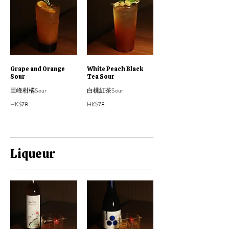
Grape and Orange
White Peach Black
Sour
Tea Sour
巨峰柑橘Sour
白桃紅茶Sour
HK$78
HK$78
Liqueur